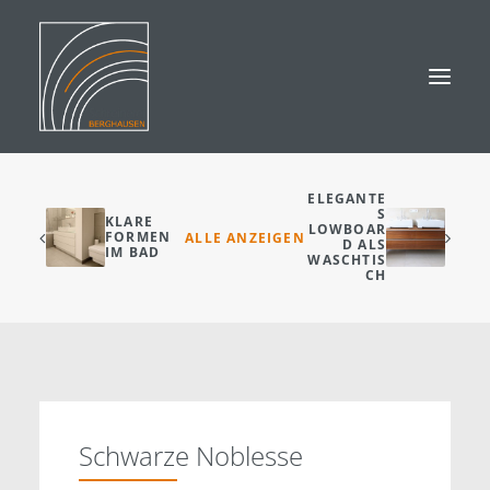
ELEGANTE
START
S
KLARE
LOWBOAR
FORMEN
ALLE ANZEIGEN
D ALS
IM BAD
PROFIL
WASCHTIS
CH
GALERIE
AUSSTELLUNG
TEAM
KONTAKT
Schwarze Noblesse